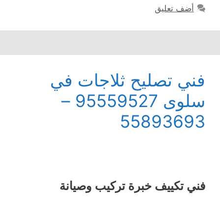
أضف تعليق
فني تصليح ثلاجات في
سلوى 95559527 –
55893693
فني تكييف خبرة تركيب وصيانة