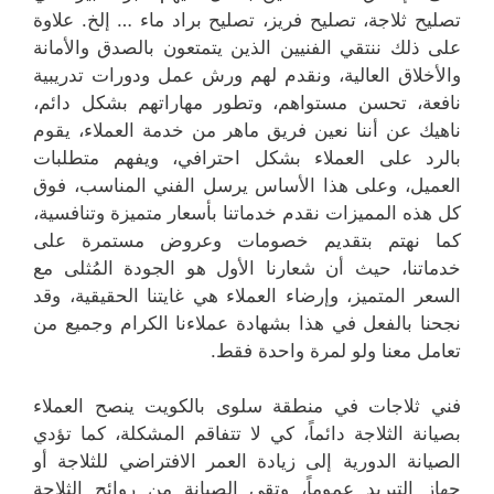
تصليح ثلاجة، تصليح فريز، تصليح براد ماء … إلخ. علاوة
على ذلك ننتقي الفنيين الذين يتمتعون بالصدق والأمانة
والأخلاق العالية، ونقدم لهم ورش عمل ودورات تدريبية
نافعة، تحسن مستواهم، وتطور مهاراتهم بشكل دائم،
ناهيك عن أننا نعين فريق ماهر من خدمة العملاء، يقوم
بالرد على العملاء بشكل احترافي، ويفهم متطلبات
العميل، وعلى هذا الأساس يرسل الفني المناسب، فوق
كل هذه المميزات نقدم خدماتنا بأسعار متميزة وتنافسية،
كما نهتم بتقديم خصومات وعروض مستمرة على
خدماتنا، حيث أن شعارنا الأول هو الجودة المُثلى مع
السعر المتميز، وإرضاء العملاء هي غايتنا الحقيقية، وقد
نجحنا بالفعل في هذا بشهادة عملاءنا الكرام وجميع من
تعامل معنا ولو لمرة واحدة فقط.
فني ثلاجات في منطقة سلوى بالكويت ينصح العملاء
بصيانة الثلاجة دائماً، كي لا تتفاقم المشكلة، كما تؤدي
الصيانة الدورية إلى زيادة العمر الافتراضي للثلاجة أو
جهاز التبريد عموماً، وتقي الصيانة من روائح الثلاجة