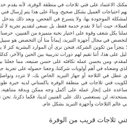
مكنك الاعتماد على فني ثلاجات في منطقة الوفرة، لأنه يقدم خدمة
هم احتياجات العميل بشكل صحيح، وبناءً على هذا يتم إرسال فني 
لمشكلة الموجودة بها، ولا يتسرع في الفحص، وبعد ذلك يتدخل ب
لعملاء، حيث أننا لا نقدم خدمة فقط، بل نسعى لتقديم تجربة لا تُ
ملنا بكل شغف وقوة على اختيار نخبة متميزة من الفنيين، حرصنا 
لتخصص في مجال أجهزة التبريد، إيماناً منا أن التخصص هو سبيل ا
ا يتجزأ من تكوين الشركة، فنحن نرى أن الموارد البشرية كنز لا يف
ليل على هذا، أننا نقيم لهم دورات تدريبية بين الحين والآخر، ك
لمقدم، ومن يحسن عمله نكافئه على حسن صنيعه، مما جعلنا بي
لذي وضعناه في أهم أولويات شركتنا، وجعنا حصوله على تجربة جيد
ي عطل في الثلاجة أو جهاز التبريد الخاص بك، لا تتردد وتوا
لكويت فني ثلاجات في منطقة الوفرة باكستاني لديه خبرة طويل
ساعده على إنجاز عمله على أكمل وجه ممكن وبدقة متناهية، و
ستحدثة، لن يستعصى ذلك على الفنيين لدينا، فكما ذكرنا، نحن 
ي عالم الثلاجات وأجهزة التبريد بشكل عام.
ني ثلاجات قريب من الوفرة