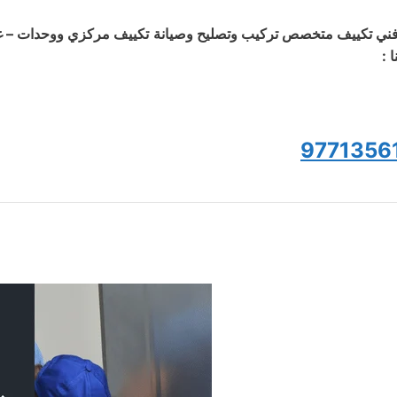
ني تكييف متخصص تركيب وتصليح وصيانة تكييف مركزي ووحدات – غسي
ا :
9771356