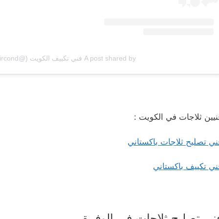
A post shared by فني تكييف الكويت (@q8aircond)
نيين ثلاجات في الكويت :
ني تصليح ثلاجات باكستاني
ني تكييف باكستاني
ني تصليح ثلاجات في الوفرة