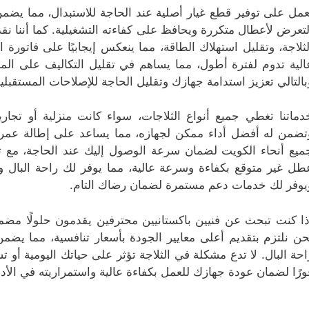
عمل على توفير قطع غيار أصلية عند الحاجة للاستبدال، مما يضمن
لتعرض لأعطال متكررة ويحافظ على كفاءته التشغيلية. كما أننا نق
لثلاجة، وتقليل استهلاك الطاقة، مما ينعكس إيجابيًا على فاتورة 
الية تدوم لفترة أطول، مما يساهم في تقليل التكاليف على المدى
بالتالي تعزيز استدامة جهازك وتقليل الحاجة للإصلاحات المستقبلية
دماتنا تغطي جميع أنواع الثلاجات، سواء كانت منزلية أو تجا
تضمن له أفضل أداء ممكن لجهازه، مما يساعد على إطالة عمر 
ميع أنحاء الكويت لضمان سرعة الوصول إليك عند الحاجة، مع 
طل غير متوقع بكفاءة وسرعة عالية، مما يوفر لك راحة البال 
يوفر لك خدمات دعم مستمرة لضمان رضاك التام.
ذا كنت تبحث عن فنيين باكستانيين محترفين يقدمون حلولًا مضمون
حن نلتزم بتقديم أعلى معايير الجودة بأسعار تنافسية، مما يض
احة البال. لا تدع مشكلة في الثلاجة تؤثر على حياتك اليومية أو
ورًا لضمان عودة جهازك للعمل بكفاءة عالية واستمراريته في الأدا