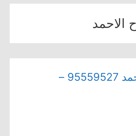
 الاحمد
فني تصليح ثلاجات في صباح الاحمد 95559527 –