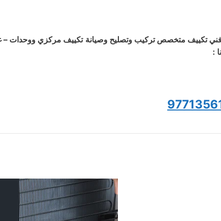
ني تكييف متخصص تركيب وتصليح وصيانة تكييف مركزي ووحدات – غسي
ا :
9771356