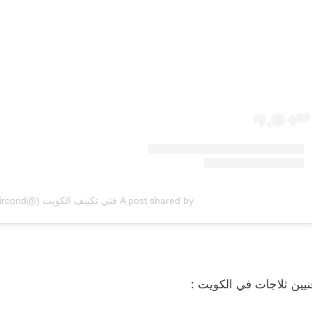
A post shared by فني تكييف الكويت (@q8aircond)
نيين ثلاجات في الكويت :