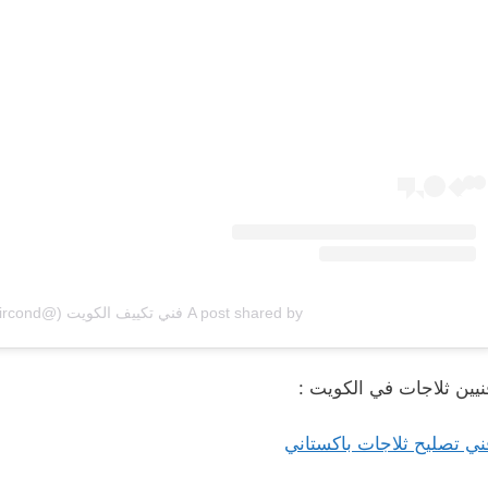
A post shared by فني تكييف الكويت (@q8aircond)
نيين ثلاجات في الكويت :
ني تصليح ثلاجات باكستاني