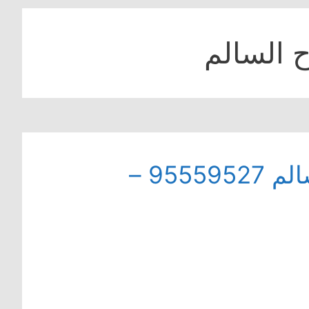
 السالم
فني تصليح ثلاجات في صباح السالم 95559527 –