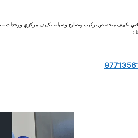
ني تكييف متخصص تركيب وتصليح وصيانة تكييف مركزي ووحدات – غسي
ا :
9771356