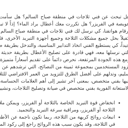
ل تبحث عن فني ثلاجات في منطقة صباح السالم؟ هل سأمت م
ويصة في الفريزر؟ هل تكررت معك أعطال براد الماء؟ إذاً لا تبح
رقام هواتفنا، كي نرسل لك فني ثلاجات في منطقة صباح السالم 
فيلاً بحل جميع مشكلات الثلاجة وجميع أجهزة التبريد الأخرى، فا
يداً، كي يستطيع الفني اتخاذ التدابير المناسبة، والتدخل بطريق
لتي نرسلها معه، فهي قادرة على تصليح الأعطال بطريقة حديثة مبت
مع هذه الجودة المرتفعة، نحرص دائماً على تقديم أسعاراً متميزة، ت
زود المستخدمين بمجموعة ثمينة من النصائح، التي ترشدهم عن طر
ليم، وتدلهم على أفضل الطرق للتزويد من العمر الافتراضي للثلاج
يها بفني متخصص، بمعنى آخر تشير إلى أهم العلامات الحساسة،
لاستعانة الفورية بفني متخصص في صيانة وتصليح الثلاجات، ونشير 
انخفاض قوة التبريد الخاصة بالثلاجة أو الفريزر، ويمكن
الثلاجة أو الفريزر، ومراقبة سرعة التبريد والتجميد.
انبعاث روائح كريهة من الثلاجة، ربما تكون ناجمة عن الأ
في الثلاجة، وقد يكون سبب هذه الروائح راجع إلى ركود المياه